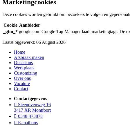
Marketingcookies
Deze cookies worden gebruikt om bezoekers te volgen en gepersonalis
Cookie
Aanbieder
_gtm_*
google.com
Google Tag Manager laadt marketingtags. De exa
Laatst bijgewerkt: 06 August 2026
Home
Afspraak maken
Occasions
Werkplaats
Customizing
Over ons
Vacature
Contact
Contactgegevens
Steenovenweg 16
3417 XR Montfoort
0348-473878
E-mail ons