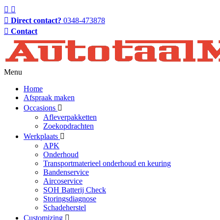
Direct contact?
0348-473878
Contact
Menu
Home
Afspraak maken
Occasions
Afleverpakketten
Zoekopdrachten
Werkplaats
APK
Onderhoud
Transportmaterieel onderhoud en keuring
Bandenservice
Aircoservice
SOH Batterij Check
Storingsdiagnose
Schadeherstel
Customizing