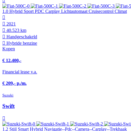
1.0 Hybrid Sport PDC Carplay Lichtautomaat Cruisecontrol Climat
2021
40.523 km
Hand­geschakeld
Hybride benzine
Kopen
€ 12.400,-
Financial lease v.a.
€ 209,- p./m.
Suzuki
Swift
1.2 Stijl Smart Hybrid Navigatie--Pdc--Camera--Carplay--Trekhaak