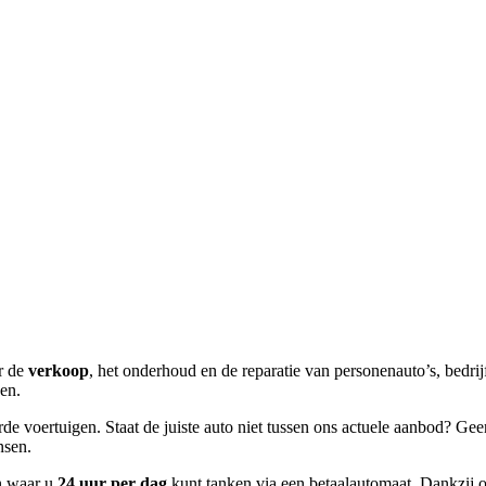
or de
verkoop
, het onderhoud en de reparatie van personenauto’s, bedri
en.
de voertuigen. Staat de juiste auto niet tussen ons actuele aanbod? Ge
nsen.
on waar u
24 uur per dag
kunt tanken via een betaalautomaat. Dankzij on