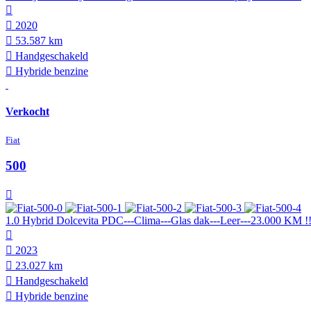
2020
53.587 km
Hand­geschakeld
Hybride benzine
Verkocht
Fiat
500
1.0 Hybrid Dolcevita PDC---Clima---Glas dak---Leer---23.000 KM !
2023
23.027 km
Hand­geschakeld
Hybride benzine