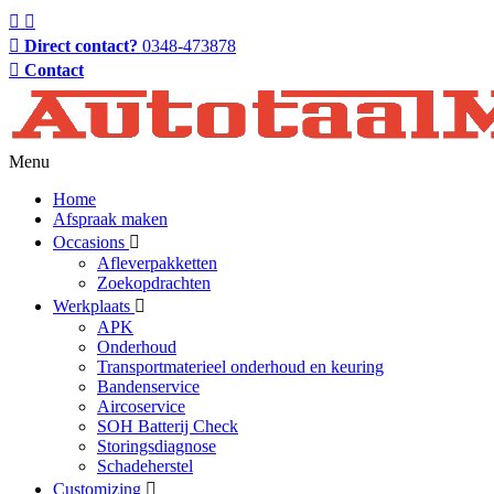
Direct contact?
0348-473878
Contact
Menu
Home
Afspraak maken
Occasions
Afleverpakketten
Zoekopdrachten
Werkplaats
APK
Onderhoud
Transportmaterieel onderhoud en keuring
Bandenservice
Aircoservice
SOH Batterij Check
Storingsdiagnose
Schadeherstel
Customizing