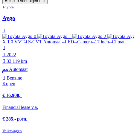
Bekijk 9 voertuigen
Toyota
Aygo
X 1.0 VVT-i S-CVT Automaat--LED--Camera--17 inch--Climat
2022
33.119 km
Automaat
Benzine
Kopen
€ 16.900,-
Financial lease v.a.
€ 285,- p./m.
Volkswagen