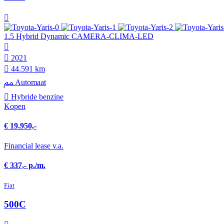
1.5 Hybrid Dynamic CAMERA-CLIMA-LED
2021
44.591 km
Automaat
Hybride benzine
Kopen
€ 19.950,-
Financial lease v.a.
€ 337,- p./m.
Fiat
500C