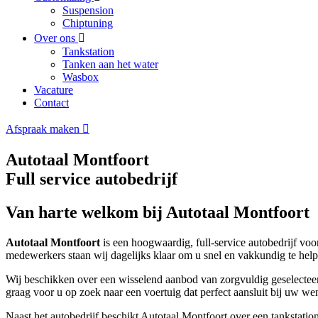
Suspension
Chiptuning
Over ons
Tankstation
Tanken aan het water
Wasbox
Vacature
Contact
Afspraak maken
Autotaal Montfoort
Full service autobedrijf
Van harte welkom bij Autotaal Montfoort
Autotaal Montfoort
is een hoogwaardig, full-service autobedrijf vo
medewerkers staan wij dagelijks klaar om u snel en vakkundig te help
Wij beschikken over een wisselend aanbod van zorgvuldig geselecteer
graag voor u op zoek naar een voertuig dat perfect aansluit bij uw we
Naast het autobedrijf beschikt Autotaal Montfoort over een tankstati