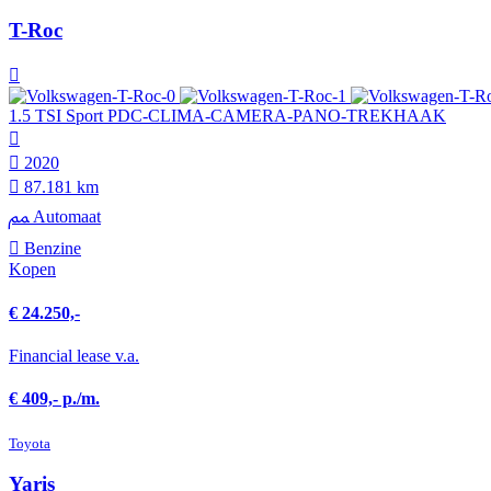
T-Roc
1.5 TSI Sport PDC-CLIMA-CAMERA-PANO-TREKHAAK
2020
87.181 km
Automaat
Benzine
Kopen
€ 24.250,-
Financial lease v.a.
€ 409,- p./m.
Toyota
Yaris