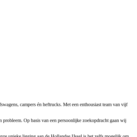
jfswagens, campers én heftrucks. Met een enthousiast team van vijf
en probleem. Op basis van een persoonlijke zoekopdracht gaan wij
ze unieke ligging aan de Hollandse IJssel is het zelfs mogelijk om